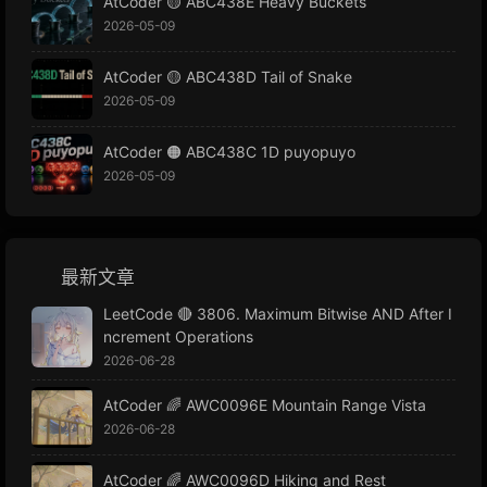
AtCoder 🟡 ABC438E Heavy Buckets
2026-05-09
AtCoder 🟡 ABC438D Tail of Snake
2026-05-09
AtCoder 🟠 ABC438C 1D puyopuyo
2026-05-09
最新文章
LeetCode 🔴 3806. Maximum Bitwise AND After I
ncrement Operations
2026-06-28
AtCoder 🌈 AWC0096E Mountain Range Vista
2026-06-28
AtCoder 🌈 AWC0096D Hiking and Rest