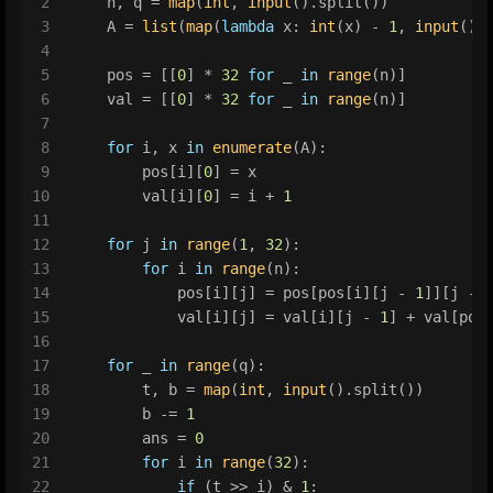
2
    n, q = 
map
(
int
, 
input
().split())
3
    A = 
list
(
map
(
lambda
 x: 
int
(x) - 
1
, 
input
().
4
5
    pos = [[
0
] * 
32
for
 _ 
in
range
(n)]
6
    val = [[
0
] * 
32
for
 _ 
in
range
(n)]
7
8
for
 i, x 
in
enumerate
(A):
9
        pos[i][
0
] = x
10
        val[i][
0
] = i + 
1
11
12
for
 j 
in
range
(
1
, 
32
):
13
for
 i 
in
range
(n):
14
            pos[i][j] = pos[pos[i][j - 
1
]][j - 
15
            val[i][j] = val[i][j - 
1
] + val[pos
16
17
for
 _ 
in
range
(q):
18
        t, b = 
map
(
int
, 
input
().split())
19
        b -= 
1
20
        ans = 
0
21
for
 i 
in
range
(
32
):
22
if
 (t >> i) & 
1
: