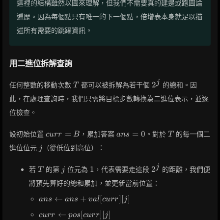
這裡的結構雖然以圖來理解，但我們不需要真的建邊或跑圖論
遍歷。因為每個點只有唯一的下一個點，倍增表本身就足以描
述所有需要的跳躍資訊。
用二進位拆解查詢
T
2^j
j
2
任何整數的移動次數
都可以被拆解為若干個
的總和。因
T
此，在處理查詢時，我們只需將目標步數轉換為二進位表示，並逐
位檢查。
curr
ans
T
=
=
0
設初始位置
，累加答案
。對於
的每一個二
c
u
r
r
B
a
n
s
T
= B
=
j
進位位元
（從低位到高位）：
j
0
T
j
1
2^j
j
1
2
若
的第
位元為
，代表需要走這段
的距離，我們便
T
j
將預先算好的總和累加，並更新當前位置：
ans
←
+
[
]
[
]
a
n
s
a
n
s
v
a
l
c
u
r
r
j
\gets
curr
←
[
]
[
]
c
u
r
r
p
o
s
c
u
r
r
j
ans +