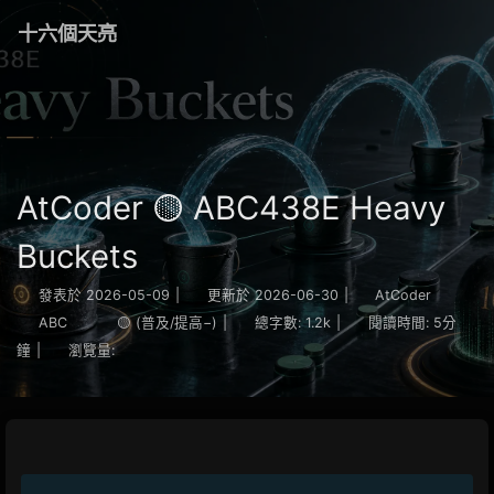
十六個天亮
AtCoder 🟡 ABC438E Heavy
Buckets
發表於
2026-05-09
|
更新於
2026-06-30
|
AtCoder
ABC
🟡 (普及/提高−)
|
總字數:
1.2k
|
閱讀時間:
5分
鐘
|
瀏覽量: