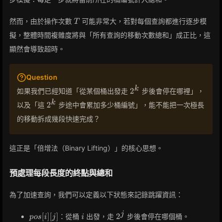
T
然而，由於操作次數
可能非常大，若對每個查詢都進行逐步模
T
擬，整體時間複雜度將與「所有查詢的移動次數總和」成正比，這
顯然會導致超時。
Question
2^k
k
2
如果我們已經知道「從某個桶出發走
步後會停在哪裡」，
2^k
k
2
以及「這
步途中會累加多少桶編號」，能不能把一次極長
的移動拆成幾段快速完成？
這正是「倍增法（Binary Lifting）」的核心思想。
預處理每段長度的終點與總和
為了加速查詢，我們可以定義以下狀態來記錄跳躍資訊：
pos[i]
i
2^j
j
[
]
[
]
2
：從桶
出發，走
步後會停在哪個桶。
p
o
s
i
j
i