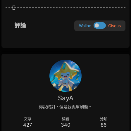
o
g
a
n
k
e
m
k
r
評論
Waline
Giscus
SayA
你說的對，但是我孤單刷題。
文章
標籤
分類
427
340
86