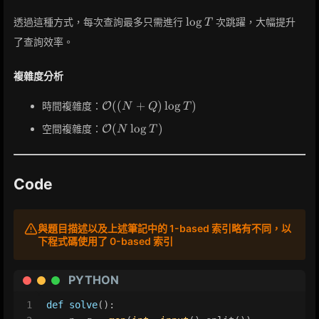
\gets
val[curr]
pos[curr]
\log
lo
g
透過這種方式，每次查詢最多只需進行
次跳躍，大幅提升
[j]
T
[j]
T
了查詢效率。
複雜度分析
\mathcal{O}
(
(
+
)
lo
g
)
時間複雜度：
O
N
Q
T
((N + Q)
\mathcal{O}
(
lo
g
)
空間複雜度：
O
N
T
\log T)
(N \log T)
Code
與題目描述以及上述筆記中的 1-based 索引略有不同，以
下程式碼使用了 0-based 索引
PYTHON
1
def
solve
():