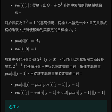
[j]
val[i]
i
2^j
j
[
]
[
]
2
：從桶
出發，走
步途中累加到的桶編號總
v
a
l
i
j
i
[j]
和。
0
2^0
i
2
=
1
對於長度為
的基礎情況，從桶
出發走一步，會先貢獻該
i
= 1
A_i
桶的編號，接著便移動到其指定的目標桶
：
A
i
pos[i]
[
]
[
0
]
=
p
o
s
i
A
i
[0] =
val[i]
[
]
[
0
]
=
v
a
l
i
i
A_i
[0] =
i
2^j
j
j
2
>
0
對於更長的移動距離
（
），我們可以將其拆解為兩段長
j
>
−
1
2^{j-
pos[i]
j
2
度為
的連續移動。先從起點走完前半段，抵達中繼位置
0
1}
[j-1]
[
]
[
−
1
]
，再從該中繼位置出發走完後半段：
p
o
s
i
j
pos[i][j] =
[
]
[
]
=
[
[
]
[
−
1
]
]
[
−
1
]
p
o
s
i
j
p
o
s
p
o
s
i
j
j
pos[\,pos[i]
val[i][j] =
[
]
[
]
=
[
]
[
−
1
]
+
[
[
]
[
−
1
]
]
[
−
1
]
v
a
l
i
j
v
a
l
i
j
v
a
l
p
o
s
i
j
j
[j-1]\,][j-1]
val[i][j-1]
+
val[\,pos[i]
Tip
[j-1]\,][j-1]