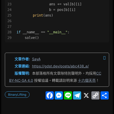
23
                ans += val[b][i]
24
                b = pos[b][i]
25
print
(ans)
26
27
28
if
 __name__ == 
"__main__"
:
29
    solve()
文章作者:
SayA
文章連結:
https://gdst.dev/posts/abc438_e/
版權聲明:
本部落格所有文章除特別聲明外，均採用
CC
BY-NC-SA 4.0
授權協議。轉載請註明來源
十六個天亮
！
F
M
L
T
X
C
S
BinaryLifting
a
e
i
e
o
h
c
s
n
l
p
a
e
s
e
e
y
r
b
e
g
L
e
o
n
r
i