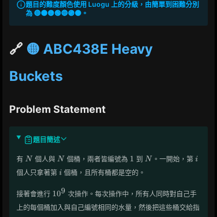
題目的難度顏色使用 Luogu 上的分級，由簡單到困難分別
為 🔴🟠🟡🟢🔵🟣⚫。
🔗
🟡 ABC438E Heavy
Buckets
Problem Statement
題目簡述
N
N
1
N
i
1
有
個人與
個桶，兩者皆編號為
到
。一開始，第
N
N
N
i
i
個人只拿著第
個桶，且所有桶都是空的。
i
9
10^9
1
0
接著會進行
次操作。每次操作中，所有人同時對自己手
上的每個桶加入與自己編號相同的水量，然後把這些桶交給指