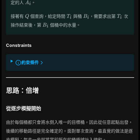
A_i
定的人
。
A
i
Q
T_i
B_i
T_i
接著有
個查詢，給定時間
與桶
，需要求出第
次
Q
T
B
T
i
i
i
B_i
操作結束後，第
個桶中的水量。
B
i
Constraints
約束條件
思路：倍增
從逐步模擬開始
由於每個桶都只會將水倒入唯一的目標桶，因此從任意起點出發，
後續的移動路徑是完全確定的。面對單次查詢，最直覺的做法是逐
步模擬：每走一步就將當前所在的桶編號計入總和。