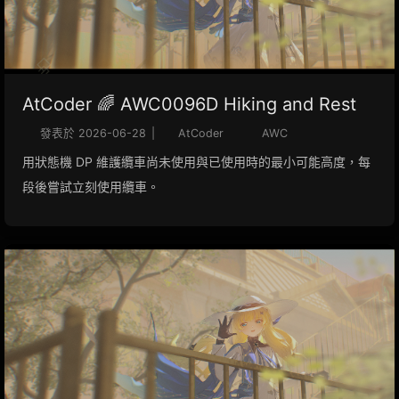
AtCoder 🌈 AWC0096D Hiking and Rest
發表於
2026-06-28
|
AtCoder
AWC
用狀態機 DP 維護纜車尚未使用與已使用時的最小可能高度，每
段後嘗試立刻使用纜車。