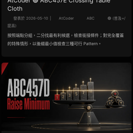
AtCoder 🟢 ABC457E Crossing Table
Cloth
發表於
2026-05-10
|
AtCoder
ABC
🟢 (普及+/
提高)
按照端點分組，二分找最有利候選，檢查銜接條件；對完全覆蓋
的特殊情形，以後綴最小值檢查三種可行 Pattern。