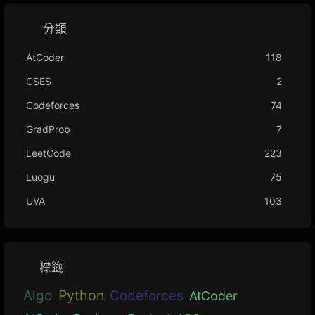
分類
AtCoder
118
CSES
2
Codeforces
74
GradProb
7
LeetCode
223
Luogu
75
UVA
103
標籤
Algo
Python
Codeforces
AtCoder