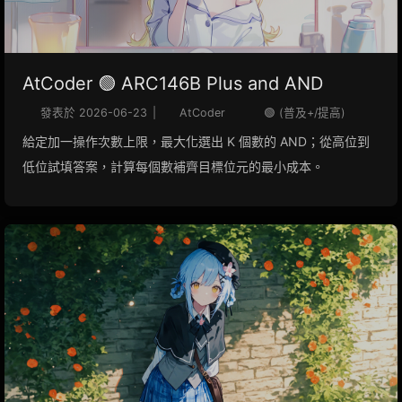
AtCoder 🟢 ARC146B Plus and AND
發表於
2026-06-23
|
AtCoder
🟢 (普及+/提高)
給定加一操作次數上限，最大化選出 K 個數的 AND；從高位到
低位試填答案，計算每個數補齊目標位元的最小成本。