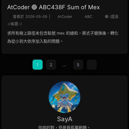
AtCoder 🔵 ABC438F Sum of Mex
發表於
2026-05-09
|
AtCoder
ABC
🔵 (提高
+/省選−)
求所有樹上路徑未包含點號 mex 的總和，將式子變換後，轉化
為從小到大依序加入點的問題。
1
2
…
5
SayA
你說的對，但是我孤單刷題。