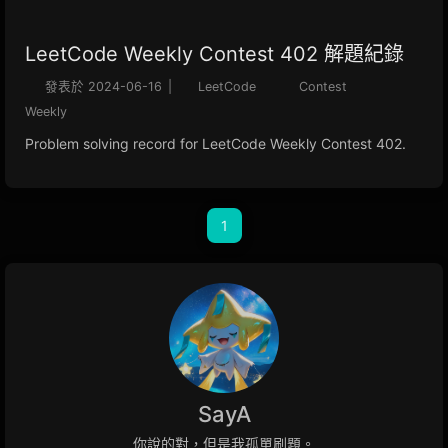
LeetCode Weekly Contest 402 解題紀錄
發表於
2024-06-16
|
LeetCode
Contest
Weekly
Problem solving record for LeetCode Weekly Contest 402.
1
SayA
你說的對，但是我孤單刷題。