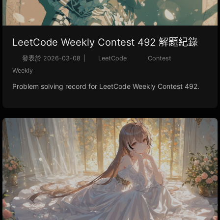
LeetCode Weekly Contest 492 解題紀錄
發表於
2026-03-08
|
LeetCode
Contest
Weekly
Problem solving record for LeetCode Weekly Contest 492.