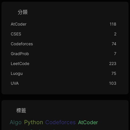
分類
AtCoder
118
CSES
2
Codeforces
74
GradProb
7
LeetCode
223
Luogu
75
UVA
103
標籤
Algo
Python
Codeforces
AtCoder