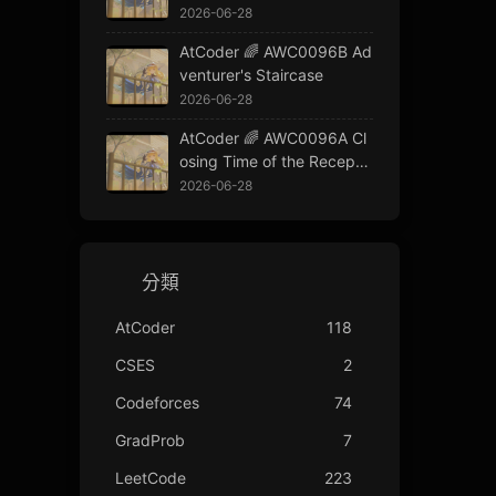
2026-06-28
AtCoder 🌈 AWC0096B Ad
venturer's Staircase
2026-06-28
AtCoder 🌈 AWC0096A Cl
osing Time of the Receptio
n Window
2026-06-28
分類
AtCoder
118
CSES
2
Codeforces
74
GradProb
7
LeetCode
223