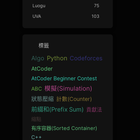
Luogu
75
UVA
103
標籤
Algo
Python
Codeforces
AtCoder
AtCoder Beginner Contest
模擬(Simulation)
ABC
狀態壓縮
計數(Counter)
前綴和(Prefix Sum)
貢獻法
縮點
有序容器(Sorted Container)
C++