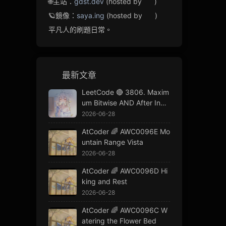
🌐主站：
gdst.dev
(hosted by
)
🪐鏡像：
saya.ing
(hosted by
)
平凡人的刷題日常。
最新文章
LeetCode 🔴 3806. Maxim
um Bitwise AND After Incr
ement Operations
2026-06-28
AtCoder 🌈 AWC0096E Mo
untain Range Vista
2026-06-28
AtCoder 🌈 AWC0096D Hi
king and Rest
2026-06-28
AtCoder 🌈 AWC0096C W
atering the Flower Bed