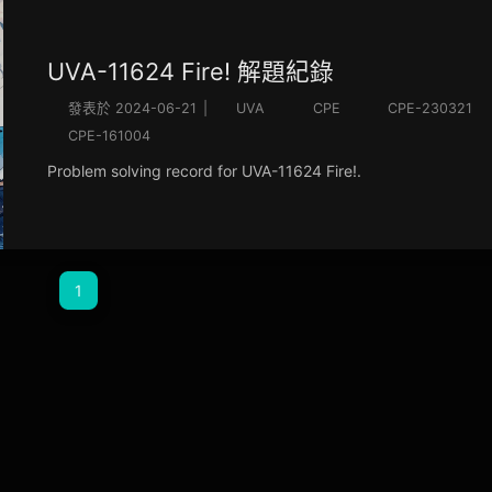
UVA-11624 Fire! 解題紀錄
發表於
2024-06-21
|
UVA
CPE
CPE-230321
CPE-161004
Problem solving record for UVA-11624 Fire!.
1