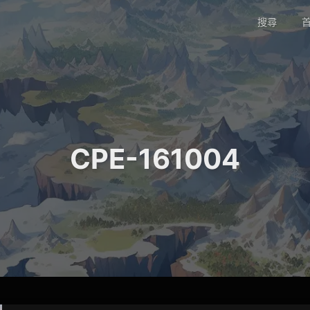
搜尋
首
CPE-161004