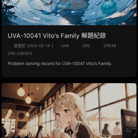
UVA-10041 Vito's Family 解題紀錄
發表於
2024-05-14
|
UVA
CPE
CPE49
CPE-240423
Problem solving record for UVA-10041 Vito's Family.