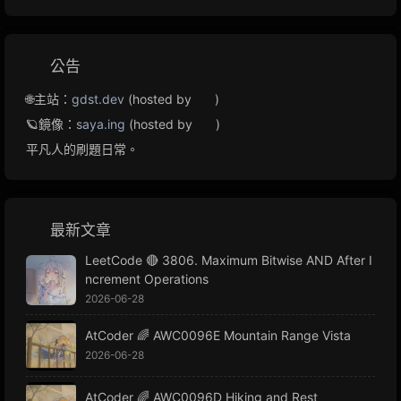
公告
🌐主站：
gdst.dev
(hosted by
)
🪐鏡像：
saya.ing
(hosted by
)
平凡人的刷題日常。
最新文章
LeetCode 🔴 3806. Maximum Bitwise AND After I
ncrement Operations
2026-06-28
AtCoder 🌈 AWC0096E Mountain Range Vista
2026-06-28
AtCoder 🌈 AWC0096D Hiking and Rest