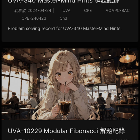
UVA-340 Master-Mind Hints 解題紀錄
發表於
2024-04-24
|
UVA
CPE
AOAPC-BAC
CPE-240423
Ch3
Problem solving record for UVA-340 Master-Mind Hints.
UVA-10229 Modular Fibonacci 解題紀錄