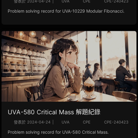
發表於
2024-04-24
|
UVA
CPE
CPE-240423
Problem solving record for UVA-10229 Modular Fibonacci.
UVA-580 Critical Mass 解題紀錄
發表於
2024-04-24
|
UVA
CPE
CPE-240423
Problem solving record for UVA-580 Critical Mass.