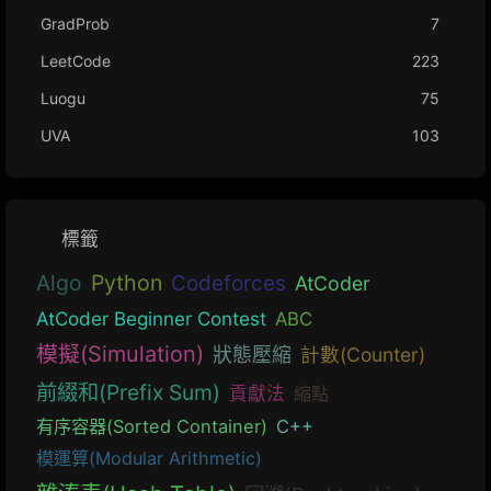
GradProb
7
LeetCode
223
Luogu
75
UVA
103
標籤
Algo
Python
Codeforces
AtCoder
AtCoder Beginner Contest
ABC
模擬(Simulation)
狀態壓縮
計數(Counter)
前綴和(Prefix Sum)
貢獻法
縮點
有序容器(Sorted Container)
C++
模運算(Modular Arithmetic)