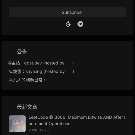
Subscribe
公告
🌐主站：
gdst.dev
(hosted by
)
🪐鏡像：
saya.ing
(hosted by
)
平凡人的刷題日常。
最新文章
LeetCode 🔴 3806. Maximum Bitwise AND After I
ncrement Operations
2026-06-28