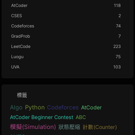
AtCoder
118
CSES
2
Codeforces
74
GradProb
7
LeetCode
223
Luogu
75
UVA
103
標籤
Algo
Python
Codeforces
AtCoder
AtCoder Beginner Contest
ABC
模擬(Simulation)
狀態壓縮
計數(Counter)