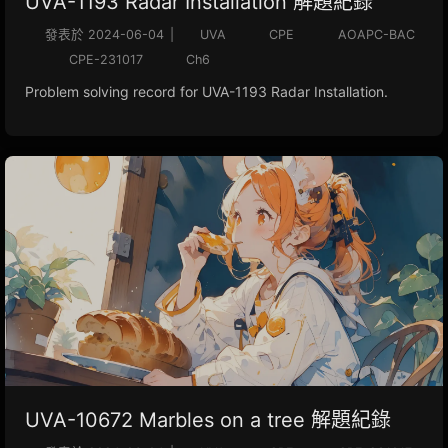
UVA-1193 Radar Installation 解題紀錄
發表於
2024-06-04
|
UVA
CPE
AOAPC-BAC
CPE-231017
Ch6
Problem solving record for UVA-1193 Radar Installation.
UVA-10672 Marbles on a tree 解題紀錄