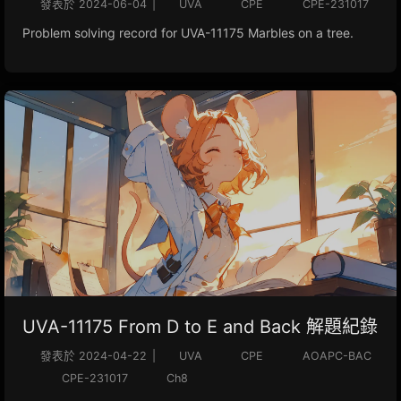
發表於
2024-06-04
|
UVA
CPE
CPE-231017
Problem solving record for UVA-11175 Marbles on a tree.
UVA-11175 From D to E and Back 解題紀錄
發表於
2024-04-22
|
UVA
CPE
AOAPC-BAC
CPE-231017
Ch8