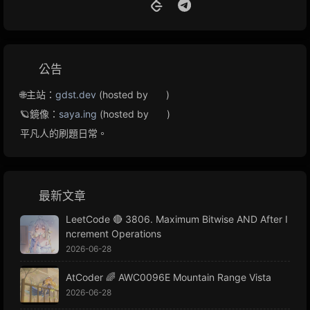
公告
🌐主站：
gdst.dev
(hosted by
)
🪐鏡像：
saya.ing
(hosted by
)
平凡人的刷題日常。
最新文章
LeetCode 🔴 3806. Maximum Bitwise AND After I
ncrement Operations
2026-06-28
AtCoder 🌈 AWC0096E Mountain Range Vista
2026-06-28