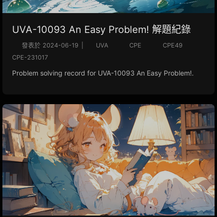
UVA-10093 An Easy Problem! 解題紀錄
發表於
2024-06-19
|
UVA
CPE
CPE49
CPE-231017
Problem solving record for UVA-10093 An Easy Problem!.