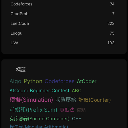
Codeforces
74
GradProb
7
LeetCode
223
Luogu
75
UVA
103
標籤
Algo
Python
Codeforces
AtCoder
AtCoder Beginner Contest
ABC
模擬(Simulation)
狀態壓縮
計數(Counter)
前綴和(Prefix Sum)
貢獻法
縮點
有序容器(Sorted Container)
C++
模運算(Modular Arithmetic)