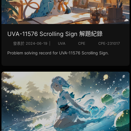
UVA-11576 Scrolling Sign 解題紀錄
發表於
2024-06-19
|
UVA
CPE
CPE-231017
Problem solving record for UVA-11576 Scrolling Sign.