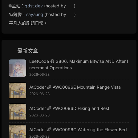
🌐主站：
gdst.dev
(hosted by
)
🪐鏡像：
saya.ing
(hosted by
)
平凡人的刷題日常。
最新文章
LeetCode 🔴 3806. Maximum Bitwise AND After I
ncrement Operations
2026-06-28
AtCoder 🌈 AWC0096E Mountain Range Vista
2026-06-28
AtCoder 🌈 AWC0096D Hiking and Rest
2026-06-28
AtCoder 🌈 AWC0096C Watering the Flower Bed
2026-06-28