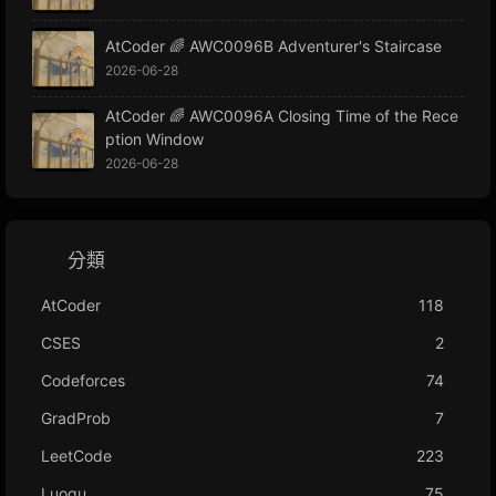
AtCoder 🌈 AWC0096B Adventurer's Staircase
2026-06-28
AtCoder 🌈 AWC0096A Closing Time of the Rece
ption Window
2026-06-28
分類
AtCoder
118
CSES
2
Codeforces
74
GradProb
7
LeetCode
223
Luogu
75