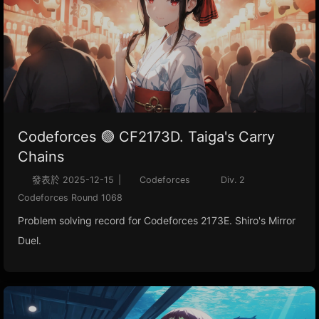
Codeforces 🟢 CF2173D. Taiga's Carry
Chains
發表於
2025-12-15
|
Codeforces
Div. 2
Codeforces Round 1068
Problem solving record for Codeforces 2173E. Shiro's Mirror
Duel.