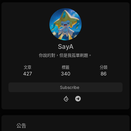
使aaa排序成非降序。 思路：Bubble Sort 對於 k≥2k \geq
2k≥2 的情況，我們可以模擬Bubble Sort的過程，故只要 k≥2k
\geq2k≥2 就一定可以使 aaa 排序成非降序。 對於 k=1k = 1k=1
的情況，則無法做排序，故只要 $a $中存在 ai−1>aia_{i-1} >
a_iai−1​>ai​ 的情況，就無法使 aaa 排序成非降序。
12345678910111213141516171819T = int(input())def
SayA
check(A): # A是否為升序 for i...
你說的對，但是我孤單刷題。
文章
標籤
分類
427
340
86
Subscribe
公告