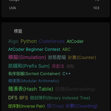
UVA
103
標籤
Algo
Python
Codeforces
AtCoder
AtCoder Beginner Contest
ABC
模擬(Simulation)
狀態壓縮
計數(Counter)
前綴和(Prefix Sum)
貢獻法
縮點
有序容器(Sorted Container)
C++
模運算(Modular Arithmetic)
雜湊表(Hash Table)
回溯(Backtracking)
DFS
BFS
樹狀陣列(Binary Indexed Tree)
計數(Counting)
樹(Tree)
逆序對(Inverse Pair)