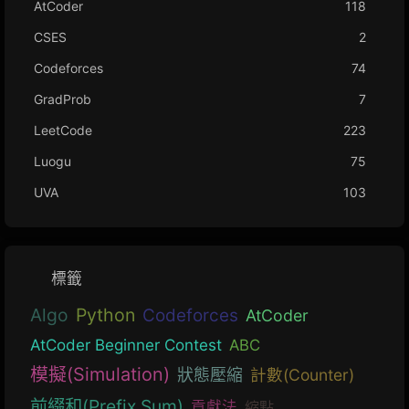
AtCoder
118
CSES
2
Codeforces
74
GradProb
7
LeetCode
223
Luogu
75
UVA
103
標籤
Algo
Python
Codeforces
AtCoder
AtCoder Beginner Contest
ABC
模擬(Simulation)
狀態壓縮
計數(Counter)
前綴和(Prefix Sum)
貢獻法
縮點