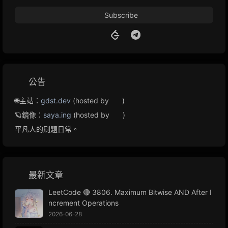
Subscribe
公告
🌐主站：
gdst.dev
(hosted by
)
🪐鏡像：
saya.ing
(hosted by
)
平凡人的刷題日常。
最新文章
LeetCode 🔴 3806. Maximum Bitwise AND After I
ncrement Operations
2026-06-28